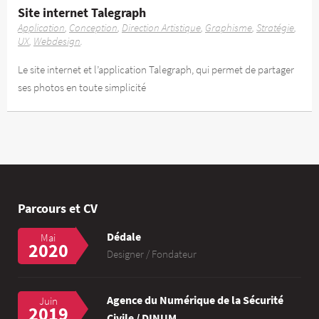
Site internet Talegraph
Application
Conception
Direction Artistique
Graphisme
Stratégie
UX
Webdesign
Le site internet et l’application Talegraph, qui permet de partager
ses photos en toute simplicité
Parcours et CV
Dédale
Mai
2020
Designer / Fondateur
Agence du Numérique de la Sécurité
Juin
2019
Civile / DINUM