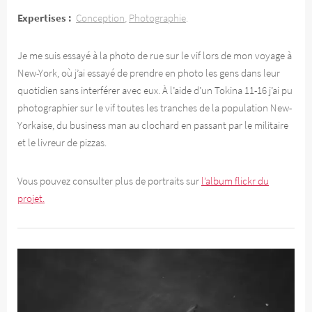
Expertises :
Conception
Photographie
Je me suis essayé à la photo de rue sur le vif lors de mon voyage à
New-York, où j’ai essayé de prendre en photo les gens dans leur
quotidien sans interférer avec eux. À l’aide d’un Tokina 11-16 j’ai pu
photographier sur le vif toutes les tranches de la population New-
Yorkaise, du business man au clochard en passant par le militaire
et le livreur de pizzas.
Vous pouvez consulter plus de portraits sur
l’album flickr du
projet.