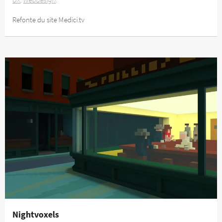
UX
Webdesign
Refonte du site Medici.tv
Nightvoxels