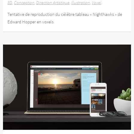
3D
Conception
Direction Artistique
Illustration
Voxel
Tentative de reproduction du célèbre tableau « Nighthawks » de
Edward Hopper en voxels