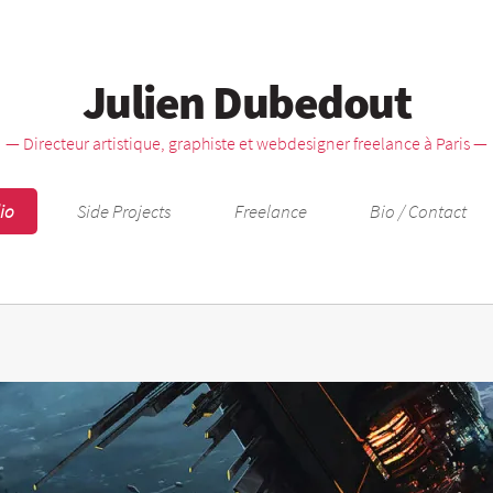
Julien Dubedout
— Directeur artistique, graphiste et webdesigner freelance à Paris —
lio
Side Projects
Freelance
Bio / Contact