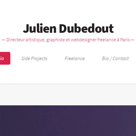
Julien Dubedout
— Directeur artistique, graphiste et webdesigner freelance à Paris —
lio
Side Projects
Freelance
Bio / Contact