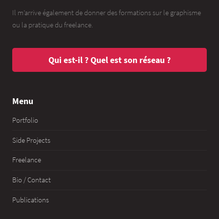
Il m’arrive également de donner des formations sur le graphisme
ou la pratique du freelance.
Qui est-il ? Quel est son réseau ?
Menu
Portfolio
Side Projects
Freelance
Bio / Contact
Publications