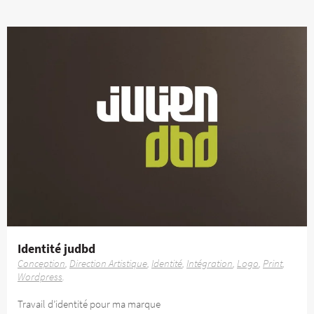
Identité judbd
Conception
Direction Artistique
Identité
Intégration
Logo
Print
Wordpress
Travail d’identité pour ma marque