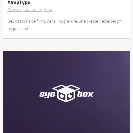
#ImpTypo
Gravure
Illustration
Print
Des citations de films, de la linogravure, une presse Heidelberg =
un joli livret.