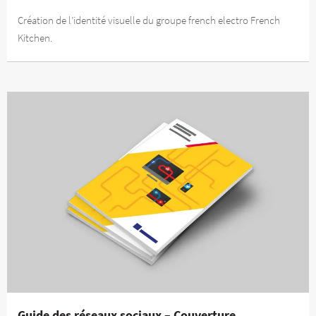
Création de l’identité visuelle du groupe french electro French
Kitchen.
Guide des réseaux sociaux – Couverture