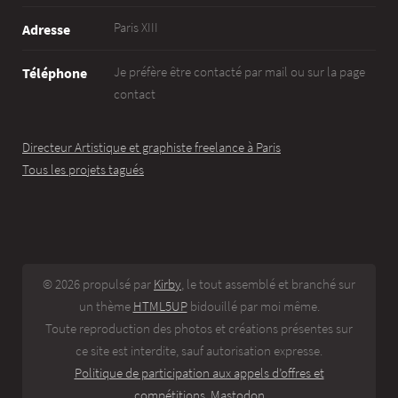
Paris XIII
Adresse
Je préfère être contacté par mail ou sur la page
Téléphone
contact
Directeur Artistique et graphiste freelance à Paris
Tous les projets tagués
© 2026 propulsé par
Kirby
, le tout assemblé et branché sur
un thème
HTML5UP
bidouillé par moi même.
Toute reproduction des photos et créations présentes sur
ce site est interdite, sauf autorisation expresse.
Politique de participation aux appels d’offres et
compétitions.
Mastodon