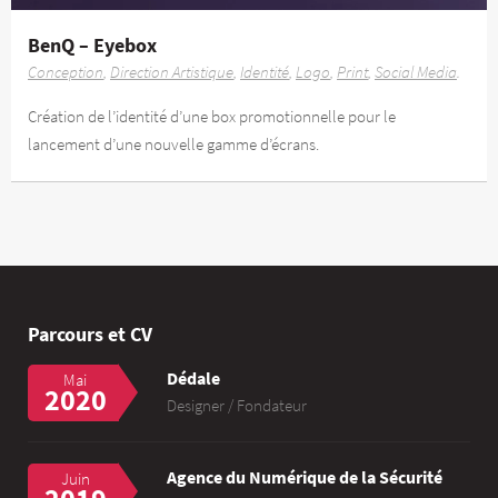
BenQ – Eyebox
Conception
Direction Artistique
Identité
Logo
Print
Social Media
Création de l’identité d’une box promotionnelle pour le
lancement d’une nouvelle gamme d’écrans.
Parcours et CV
Dédale
Mai
2020
Designer / Fondateur
Agence du Numérique de la Sécurité
Juin