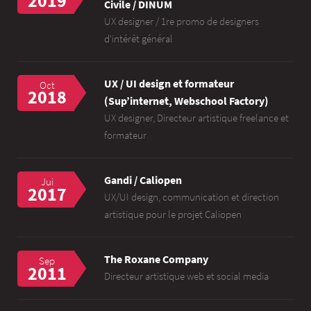
2019
Civile / DINUM
UX designer / 1re promo de designers
d'intérêt général
UX / UI design et formateur
Oct
2018
(Sup’internet, Webschool Factory)
UX designer, Directeur artistique freelance et
formateur
Gandi / Caliopen
Jui
2017
UX/UI design, communication et direction
artistique pour le projet Caliopen
The Roxane Company
Sep
2011
Directeur artistique web et social media