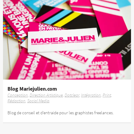
Blog Mariejulien.com
Conception
Direction Artistique
Dotclear
Intégration
Print
Rédaction
Social Media
Blog de conseil et d’entraide pour les graphistes freelances.