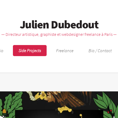
Julien Dubedout
— Directeur artistique, graphiste et webdesigner freelance à Paris —
lio
Side Projects
Freelance
Bio / Contact