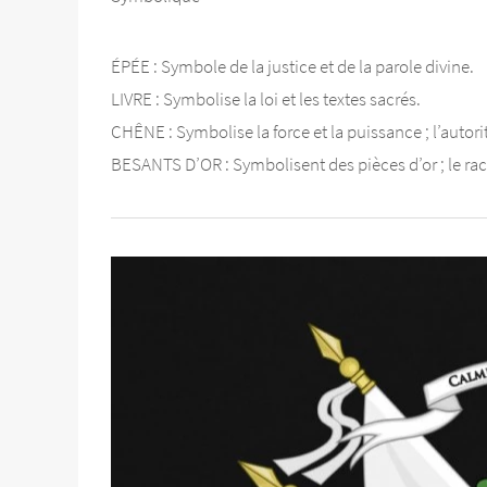
ÉPÉE : Symbole de la justice et de la parole divine.
LIVRE : Symbolise la loi et les textes sacrés.
CHÊNE : Symbolise la force et la puissance ; l’autori
BESANTS D’OR : Symbolisent des pièces d’or ; le rac