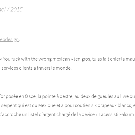
el / 2015
ebdesign
 « You fuck with the wrong mexican » (en gros, tu as fait chier la ma
es services clients à travers le monde.
d’or posée en fasce, la pointe à dextre, au deux de gueules au livre
n serpent qui est du Mexique et a pour soutien six drapeaux blancs, 
s’accroche un listel d’argent chargé de la devise « Lacessisti Falsu