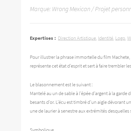
Marque: Wrong Mexican / Projet personn
Expertises :
Direction Artistique
Identité
Logo
W
Pour illustrer la phrase immortelle du film Machete,
représente cet état d’esprit et sert à faire trembler l
Le blasonnement est le suivant :
Mantelé au un de sable à l’épée d’argent à la garde 
besants d’or. L’écu est timbré d’un aigle dévorant u
une de laurier à senestre aux extrémités desquelles 
Symbolique